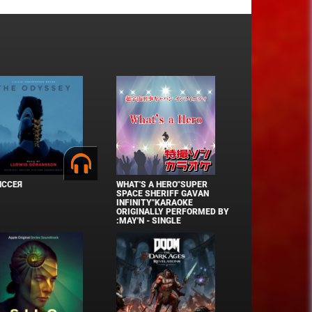
ИССЕЯ
WHAT'S A HERO"SUPER
SPACE SHERIFF GAVAN
INFINITY"KARAOKE
ORIGINALLY PERFORMED BY
:MAY'N - SINGLE