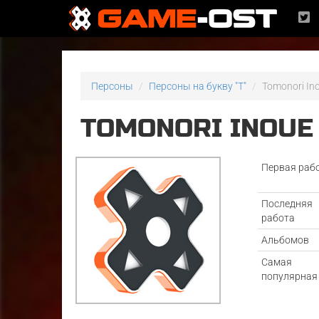
Персоны
Персоны на букву "T"
Tomonori In
TOMONORI INOUE
Первая раб
Последняя
работа
Альбомов
Самая
популярная