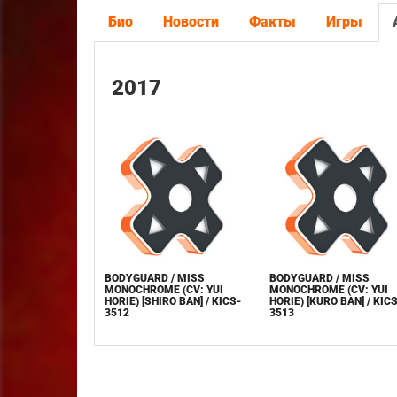
Био
Новости
Факты
Игры
2017
BODYGUARD / MISS
BODYGUARD / MISS
MONOCHROME (CV: YUI
MONOCHROME (CV: YUI
HORIE) [SHIRO BAN] / KICS-
HORIE) [KURO BAN] / KICS
3512
3513