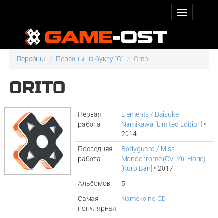
Персоны
Персоны на букву "O"
Orito
ORITO
Первая
Elements / Daisuke
работа
Namikawa [Limited Edition]
•
2014
Последняя
Bodyguard / Miss
работа
Monochrome (CV: Yui Horie)
[Kuro Ban]
• 2017
Альбомов
5
Самая
Nameko no CD
популярная