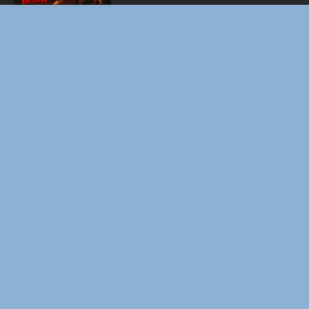
ОДИССЕЯ
WHAT'S A HERO"SUPER SPACE SHERIFF
GAVAN INFINITY"KARAOKE ORIGINALLY
PERFORMED BY :MAY'N - SINGLE
BOARD WALK LOVE STORIES