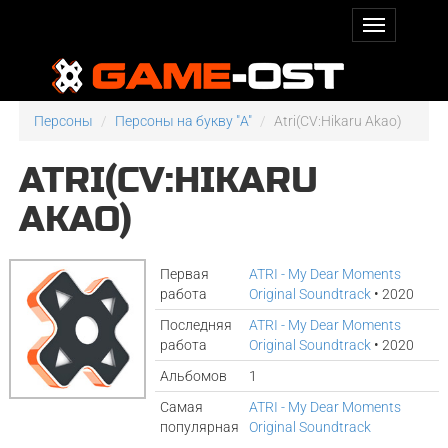
Персоны
Персоны на букву "A"
Atri(CV:Hikaru Akao)
ATRI(CV:HIKARU
AKAO)
Первая
ATRI - My Dear Moments
работа
Original Soundtrack
• 2020
Последняя
ATRI - My Dear Moments
работа
Original Soundtrack
• 2020
Альбомов
1
Самая
ATRI - My Dear Moments
популярная
Original Soundtrack