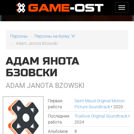
Персоны
Персоны на букву "A"
Adam Janota Bzowski
АДАМ ЯНОТА
БЗОВСКИ
ADAM JANOTA BZOWSKI
Первая
Saint Maud Original Motion
работа
Picture Soundtrack
• 2020
Последняя
Truelove Original Soundtrack
•
работа
2024
Альбомов
8