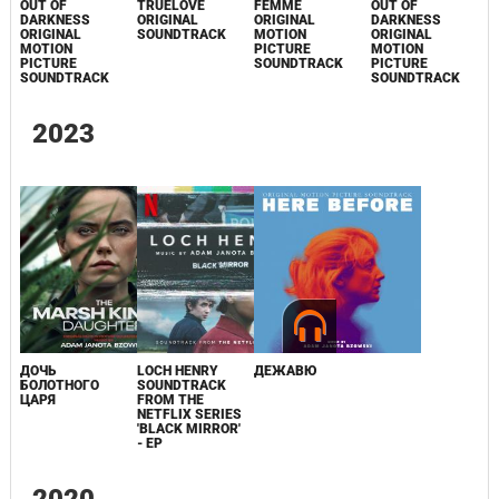
OUT OF
TRUELOVE
FEMME
OUT OF
DARKNESS
ORIGINAL
ORIGINAL
DARKNESS
ORIGINAL
SOUNDTRACK
MOTION
ORIGINAL
MOTION
PICTURE
MOTION
PICTURE
SOUNDTRACK
PICTURE
SOUNDTRACK
SOUNDTRACK
2023
ДОЧЬ
LOCH HENRY
ДЕЖАВЮ
БОЛОТНОГО
SOUNDTRACK
ЦАРЯ
FROM THE
NETFLIX SERIES
'BLACK MIRROR'
- EP