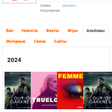
Самая
Дежавю
популярная
Био
Новости
Факты
Игры
Альбомы
Интервью
Связи
Сайты
2024