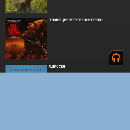
ЗЛОВЕЩИЕ МЕРТВЕЦЫ: ПЕКЛО
ОДИССЕЯ
WHAT'S A HERO"SUPER SPACE SHERIFF
GAVAN INFINITY"KARAOKE ORIGINALLY
PERFORMED BY :MAY'N - SINGLE