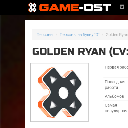
Персоны
Персоны на букву "G"
Golden Ryan
GOLDEN RYAN (CV
Первая раб
Последняя
работа
Альбомов
Самая
популярная