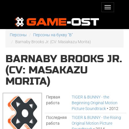
Персоны
Персоны на букву "B"
Barnaby Brooks Jr. (CV: Masakazu Morita)
BARNABY BROOKS JR.
(CV: MASAKAZU
MORITA)
Первая
TIGER & BUNNY - the
работа
Beginning Original Motion
Picture Soundtrack
• 2012
Последняя
TIGER & BUNNY - the Rising
работа
Original Motion Picture