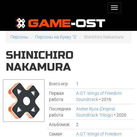
Персоны
Персоны на букву "S"
Shinichiro Nakamura
SHINICHIRO
NAKAMURA
Всего игр
1
Первая
A.O.T. Wings of Freedom
работа
Soundtrack
• 2016
Последняя
Atelier Ryza (Original
работа
Soundtrack Trilogy)
• 2026
Альбомов
2
Самая
A.O.T. Wings of Freedom