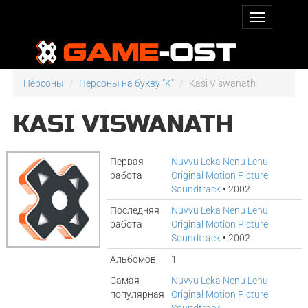
Персоны
Персоны на букву "K"
Kasi Viswanath
KASI VISWANATH
Первая
Nuvvu Leka Nenu Lenu
работа
Original Motion Picture
Soundtrack
• 2002
Последняя
Nuvvu Leka Nenu Lenu
работа
Original Motion Picture
Soundtrack
• 2002
Альбомов
1
Самая
Nuvvu Leka Nenu Lenu
популярная
Original Motion Picture