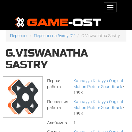
Персоны
Персоны на букву "G"
G.Viswanatha Sastry
G.VISWANATHA
SASTRY
Первая
Kannayya Kittayya Original
работа
Motion Picture Soundtrack
•
1993
Последняя
Kannayya Kittayya Original
работа
Motion Picture Soundtrack
•
1993
Альбомов
1
Самая
Kannayya Kittayya Original