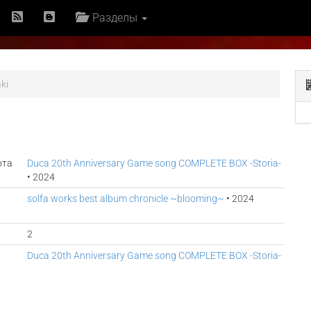
Разделы
ki
ота
Duca 20th Anniversary Game song COMPLETE BOX -Storia-
• 2024
solfa works best album chronicle ~blooming~
• 2024
2
Duca 20th Anniversary Game song COMPLETE BOX -Storia-