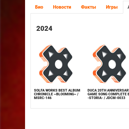
Био
Новости
Факты
Игры
2024
SOLFA WORKS BEST ALBUM
DUCA 20TH ANNIVERSAR
CHRONICLE ~BLOOMING~ /
GAME SONG COMPLETE 
MSRC-146
-STORIA- / JDCM-0033