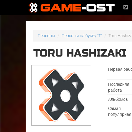
Персоны
Персоны на букву "T"
Toru Hashiza
TORU HASHIZAKI
Первая раб
Последняя
работа
Альбомов
Самая
популярная