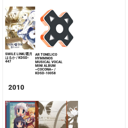
SMILE LINK/霜月
AR TONELICO
はるか / KDSD-
HYMMNOS
447
MUSICAL VOCAL
MINI ALBUM
~COCONA~ /
KDSD-10058
2010