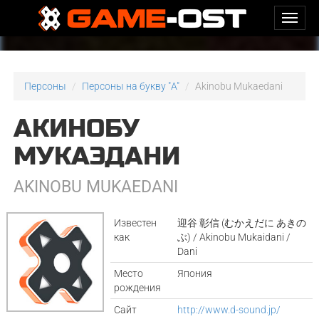
Персоны
Персоны на букву "A"
Akinobu Mukaedani
АКИНОБУ
МУКАЭДАНИ
AKINOBU MUKAEDANI
Известен
迎谷 彰信 (むかえだに あきの
как
ぶ) / Akinobu Mukaidani /
Dani
Место
Япония
рождения
Сайт
http://www.d-sound.jp/