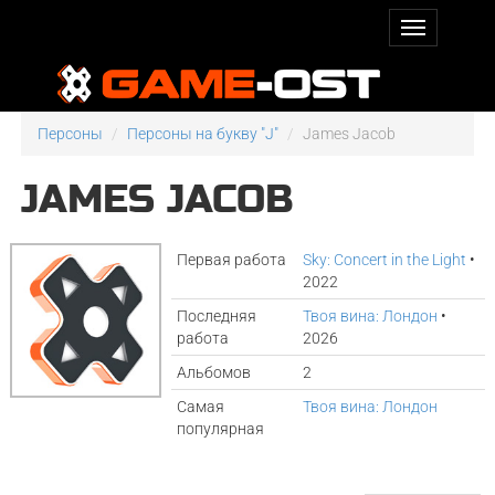
Персоны
Персоны на букву "J"
James Jacob
JAMES JACOB
Первая работа
Sky: Concert in the Light
•
2022
Последняя
Твоя вина: Лондон
•
работа
2026
Альбомов
2
Самая
Твоя вина: Лондон
популярная