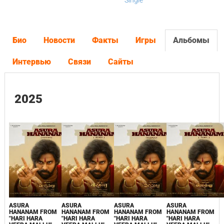
Single
Био
Новости
Факты
Игры
Альбомы
Интервью
Связи
Сайты
2025
ASURA
ASURA
ASURA
ASURA
HANANAM FROM
HANANAM FROM
HANANAM FROM
HANANAM FROM
"HARI HARA
"HARI HARA
"HARI HARA
"HARI HARA