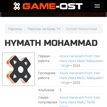
Персоны
Персоны на букву "H"
Hymath Mohammad
HYMATH MOHAMMAD
Первая
Asura Hananam From "Hari
работа
Hara Veera Mallu" Malayalam
- Single
• 2025
Последняя
Asura Hananam From "Hari
работа
Hara Veera Mallu" Malayalam
- Single
• 2025
Альбомов
5
Самая
Asura Hananam From "Hari
популярная
Hara Veera Mallu" Tamil -