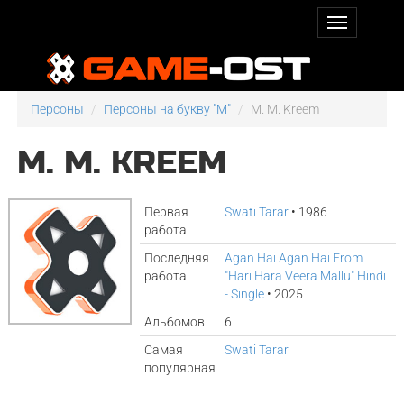
Персоны
Персоны на букву "M"
M. M. Kreem
M. M. KREEM
Первая
Swati Tarar
• 1986
работа
Последняя
Agan Hai Agan Hai From
работа
"Hari Hara Veera Mallu" Hindi
- Single
• 2025
Альбомов
6
Самая
Swati Tarar
популярная