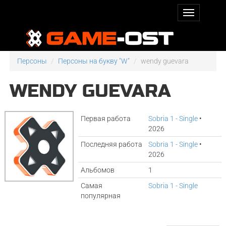
Персоны
Персоны на букву "W"
wendy guevara
WENDY GUEVARA
Первая работа
Sobria 1 - Single
•
2026
Последняя работа
Sobria 1 - Single
•
2026
Альбомов
1
Самая
Sobria 1 - Single
популярная