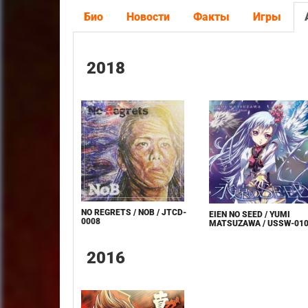
Био
Новости
Факты
Игры
2018
NO REGRETS / NOB / JTCD-
EIEN NO SEED / YUMI
0008
MATSUZAWA / USSW-01
2016