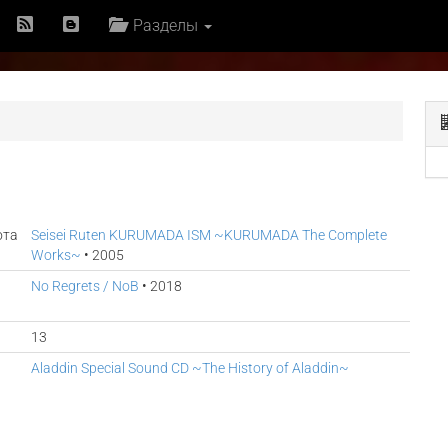
Разделы
ота
Seisei Ruten KURUMADA ISM ~KURUMADA The Complete
Works~
• 2005
No Regrets / NoB
• 2018
13
Aladdin Special Sound CD ~The History of Aladdin~