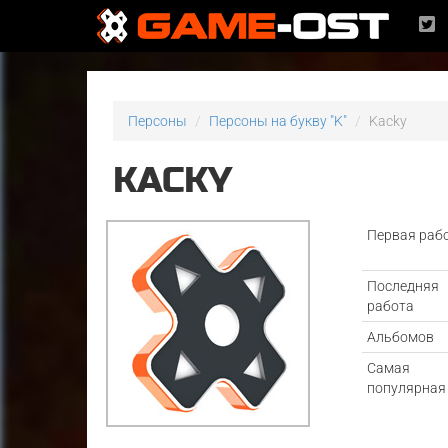
Персоны
Персоны на букву "K"
Kacky
KACKY
Первая раб
Последняя
работа
Альбомов
Самая
популярная