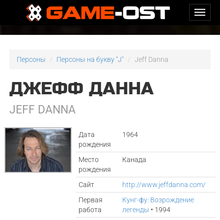
Персоны
Персоны на букву "J"
Jeff Danna
ДЖЕФФ ДАННА
JEFF DANNA
Дата
1964
рождения
Место
Канада
рождения
Сайт
http://www.jeffdanna.com/
Первая
Кунг-фу: Возрождение
работа
легенды
• 1994