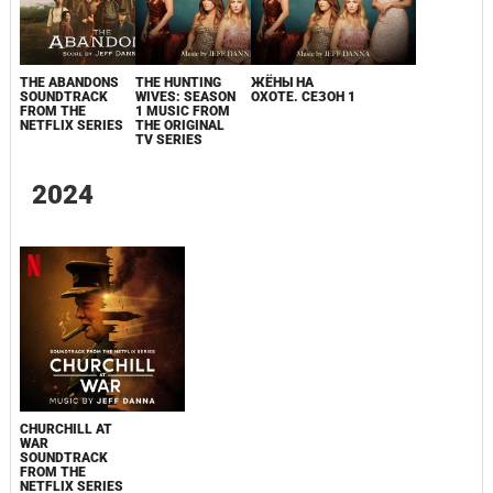
THE ABANDONS
THE HUNTING
ЖЁНЫ НА
SOUNDTRACK
WIVES: SEASON
ОХОТЕ. СЕЗОН 1
FROM THE
1 MUSIC FROM
NETFLIX SERIES
THE ORIGINAL
TV SERIES
2024
CHURCHILL AT
WAR
SOUNDTRACK
FROM THE
NETFLIX SERIES