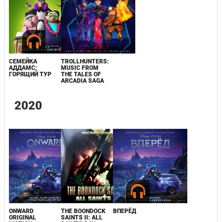
СЕМЕЙКА
TROLLHUNTERS:
АДДАМС:
MUSIC FROM
ГОРЯЩИЙ ТУР
THE TALES OF
ARCADIA SAGA
2020
ONWARD
THE BOONDOCK
ВПЕРЁД
ORIGINAL
SAINTS II: ALL