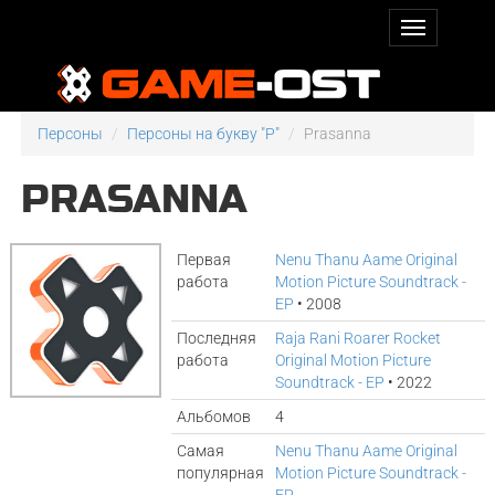
Персоны
Персоны на букву "P"
Prasanna
PRASANNA
Первая
Nenu Thanu Aame Original
работа
Motion Picture Soundtrack -
EP
• 2008
Последняя
Raja Rani Roarer Rocket
работа
Original Motion Picture
Soundtrack - EP
• 2022
Альбомов
4
Самая
Nenu Thanu Aame Original
популярная
Motion Picture Soundtrack -