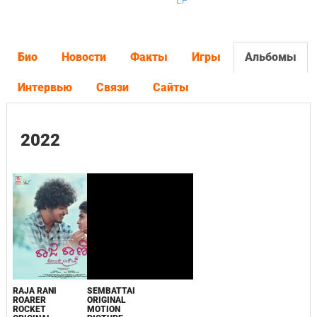
EP
Био
Новости
Факты
Игры
Альбомы
Интервью
Связи
Сайты
2022
RAJA RANI
SEMBATTAI
ROARER
ORIGINAL
ROCKET
MOTION