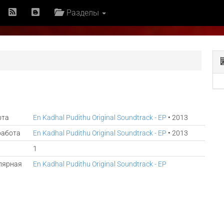
Разделы
ота
En Kadhal Pudithu Original Soundtrack - EP
• 2013
работа
En Kadhal Pudithu Original Soundtrack - EP
• 2013
1
лярная
En Kadhal Pudithu Original Soundtrack - EP