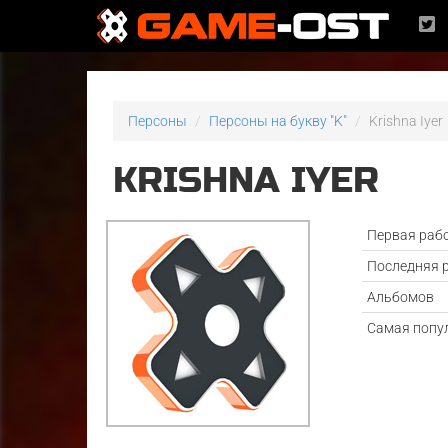
Персоны
Персоны на букву "K"
Krishna Iyer
KRISHNA IYER
Первая раб
Последняя 
Альбомов
Самая попу