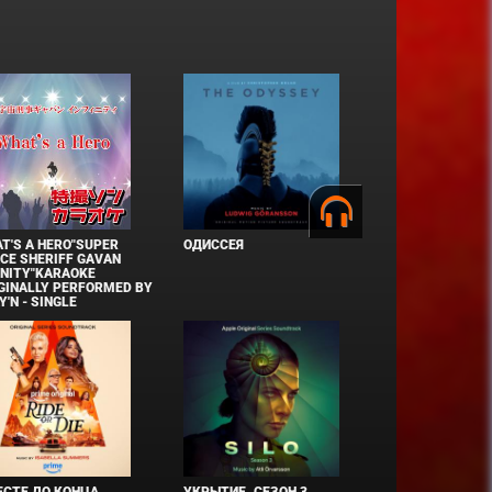
T'S A HERO"SUPER
ОДИССЕЯ
CE SHERIFF GAVAN
INITY"KARAOKE
GINALLY PERFORMED BY
Y'N - SINGLE
СТЕ ДО КОНЦА
УКРЫТИЕ. СЕЗОН 3