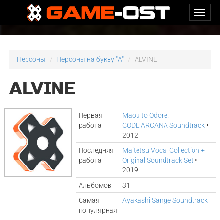
Персоны
Персоны на букву "A"
ALVINE
ALVINE
Первая
Maou to Odore!
работа
CODE:ARCANA Soundtrack
•
2012
Последняя
Maitetsu Vocal Collection +
работа
Original Soundtrack Set
•
2019
Альбомов
31
Самая
Ayakashi Sange Soundtrack
популярная