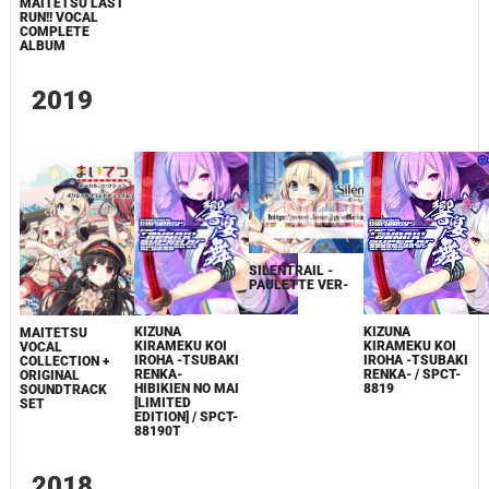
MAITETSU LAST
RUN!! VOCAL
COMPLETE
ALBUM
2019
SILENTRAIL -
PAULETTE VER-
KIZUNA
KIZUNA
MAITETSU
KIRAMEKU KOI
KIRAMEKU KOI
VOCAL
IROHA -TSUBAKI
IROHA -TSUBAKI
COLLECTION +
RENKA- / SPCT-
RENKA-
ORIGINAL
8819
HIBIKIEN NO MAI
SOUNDTRACK
[LIMITED
SET
EDITION] / SPCT-
88190T
2018