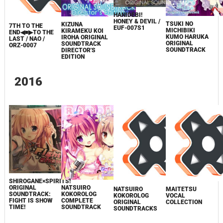
HANIDEBI!
HONEY & DEVIL /
TSUKI NO
KIZUNA
7TH TO THE
EUF-007S1
MICHIBIKI
KIRAMEKU KOI
END◀■▶TO THE
KUMO HARUKA
IROHA ORIGINAL
LAST / NAO /
ORIGINAL
SOUNDTRACK
ORZ-0007
SOUNDTRACK
DIRECTOR'S
EDITION
2016
SHIROGANE×SPIRITS!
ORIGINAL
NATSUIRO
NATSUIRO
MAITETSU
SOUNDTRACK:
KOKOROLOG
KOKOROLOG
VOCAL
FIGHT IS SHOW
COMPLETE
ORIGINAL
COLLECTION
TIME!
SOUNDTRACK
SOUNDTRACKS