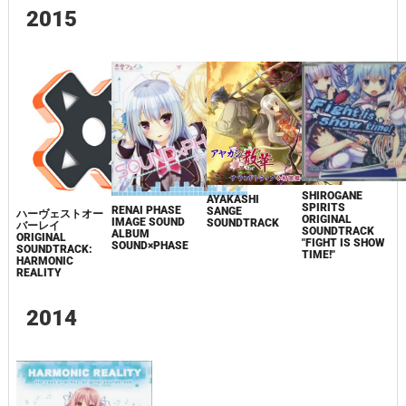
2015
SHIROGANE
AYAKASHI
SPIRITS
RENAI PHASE
SANGE
ハーヴェストオー
ORIGINAL
IMAGE SOUND
SOUNDTRACK
バーレイ
SOUNDTRACK
ALBUM
ORIGINAL
"FIGHT IS SHOW
SOUND×PHASE
SOUNDTRACK:
TIME!"
HARMONIC
REALITY
2014