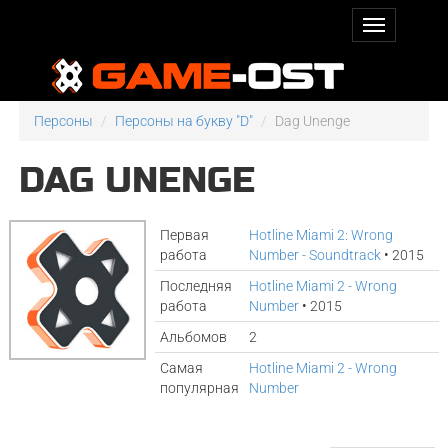
Персоны
Персоны на букву "D"
Dag Unenge
DAG UNENGE
Первая
Hotline Miami 2: Wrong
работа
Number - Soundtrack
• 2015
Последняя
Hotline Miami 2 - Wrong
работа
Number
• 2015
Альбомов
2
Самая
Hotline Miami 2 - Wrong
популярная
Number