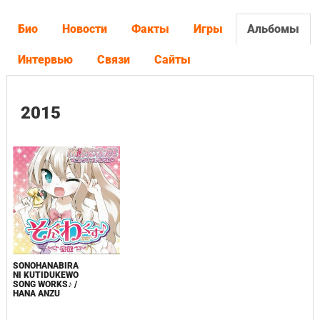
Био
Новости
Факты
Игры
Альбомы
Интервью
Связи
Сайты
2015
SONOHANABIRA
NI KUTIDUKEWO
SONG WORKS♪ /
HANA ANZU