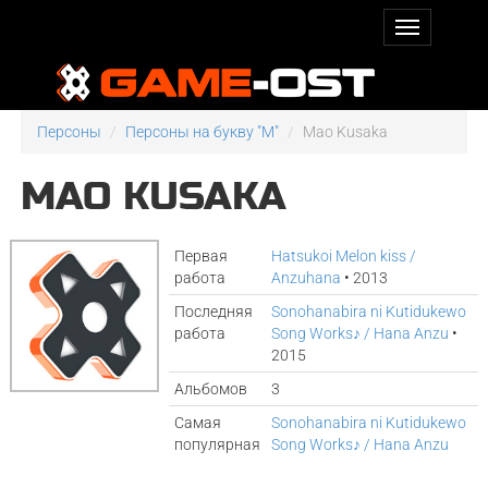
Персоны
Персоны на букву "M"
Mao Kusaka
MAO KUSAKA
Первая
Hatsukoi Melon kiss /
работа
Anzuhana
• 2013
Последняя
Sonohanabira ni Kutidukewo
работа
Song Works♪ / Hana Anzu
•
2015
Альбомов
3
Самая
Sonohanabira ni Kutidukewo
популярная
Song Works♪ / Hana Anzu