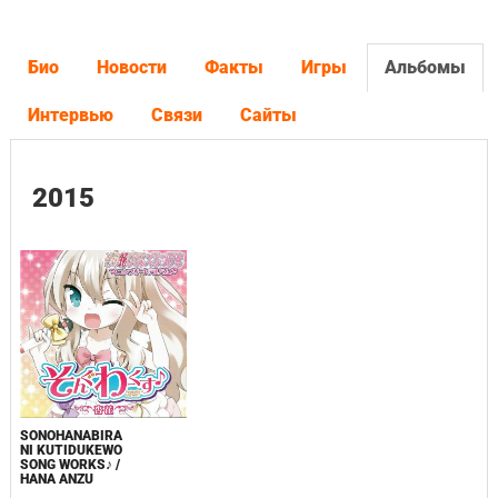
Био
Новости
Факты
Игры
Альбомы
Интервью
Связи
Сайты
2015
SONOHANABIRA
NI KUTIDUKEWO
SONG WORKS♪ /
HANA ANZU