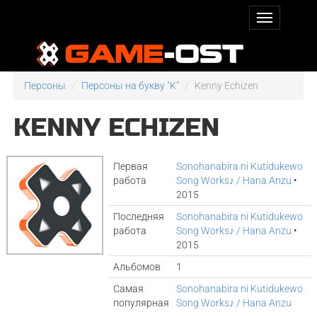
Персоны
Персоны на букву "K"
Kenny Echizen
KENNY ECHIZEN
Первая
Sonohanabira ni Kutidukewo
работа
Song Works♪ / Hana Anzu
•
2015
Последняя
Sonohanabira ni Kutidukewo
работа
Song Works♪ / Hana Anzu
•
2015
Альбомов
1
Самая
Sonohanabira ni Kutidukewo
популярная
Song Works♪ / Hana Anzu