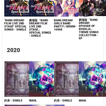
劇場版「BANG
"BANG DREAM!
劇場版「BANG
BANG DREAM!
DREAM!
FILM LIVE 2ND
DREAM! FILM
GIRLS BAND
EPISODE OF
STAGE" SPECIAL
LIVE 2ND
PARTY! / BRMM-
ROSELIA」
SONGS - SINGLE
STAGE」
10468
THEME SONGS
SPECIAL SONGS
COLLECTION -
- SINGLE
EP
2020
約束 - SINGLE
WAHL
約束 - SINGLE
WAHL