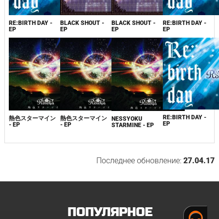
RE:BIRTH DAY -
BLACK SHOUT -
BLACK SHOUT -
RE:BIRTH DAY -
EP
EP
EP
EP
RE:BIRTH DAY -
熱色スターマイン
熱色スターマイン
NESSYOKU
EP
- EP
- EP
STARMINE - EP
Последнее обновление:
27.04.17
ПОПУЛЯРНОЕ