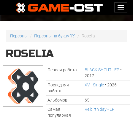
Персоны
Персоны на букву "R"
Roselia
ROSELIA
Первая работа
BLACK SHOUT - EP
•
2017
Последняя
XV - Single
• 2026
работа
Альбомов
65
Самая
Re:birth day - EP
популярная