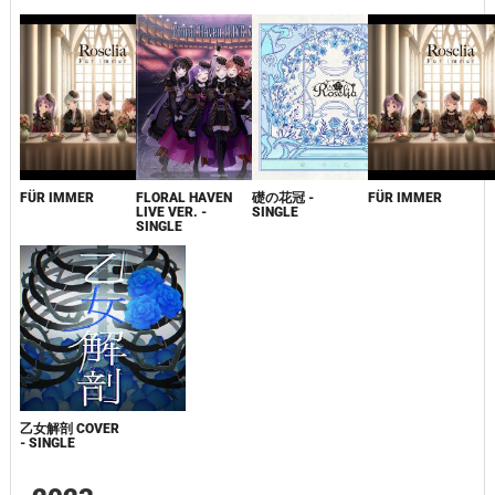
FÜR IMMER
FLORAL HAVEN
礎の花冠 -
FÜR IMMER
LIVE VER. -
SINGLE
SINGLE
乙女解剖 COVER
- SINGLE