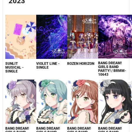
2023
BANG DREAM!
SUNLIT
VIOLET LINE -
ROZEN HORIZON
GIRLS BAND
MUSICAL -
SINGLE
PARTY! / BRMM-
SINGLE
10643
BANG DREAM!
BANG DREAM!
BANG DREAM!
BANG DREAM!