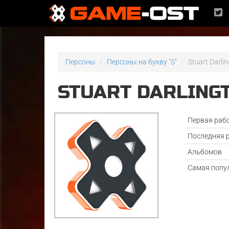
Персоны
Персоны на букву "S"
Stuart Darli
STUART DARLING
Первая раб
Последняя 
Альбомов
Самая попу