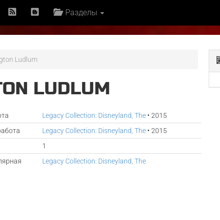
Разделы
ngton Ludlum
TON LUDLUM
ота
Legacy Collection: Disneyland, The
• 2015
работа
Legacy Collection: Disneyland, The
• 2015
1
лярная
Legacy Collection: Disneyland, The