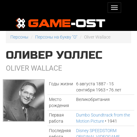
Персоны
Персоны на букву "O"
Oliver Wallace
ОЛИВЕР УОЛЛЕС
OLIVER WALLACE
Годы жизни
6 августа 1887 - 15
сентября 1963 • 76 лет
Место
Великобритания
рождения
Первая
Dumbo Soundtrack from the
работа
Motion Picture
• 1941
Последняя
Disney SPEEDSTORM
работа
ORIGINAL VIDEOGAME