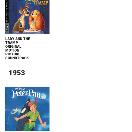
LADY AND THE
TRAMP
ORIGINAL
MOTION
PICTURE
SOUNDTRACK
1953