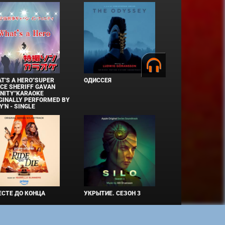
T'S A HERO"SUPER
ОДИССЕЯ
CE SHERIFF GAVAN
INITY"KARAOKE
GINALLY PERFORMED BY
Y'N - SINGLE
СТЕ ДО КОНЦА
УКРЫТИЕ. СЕЗОН 3