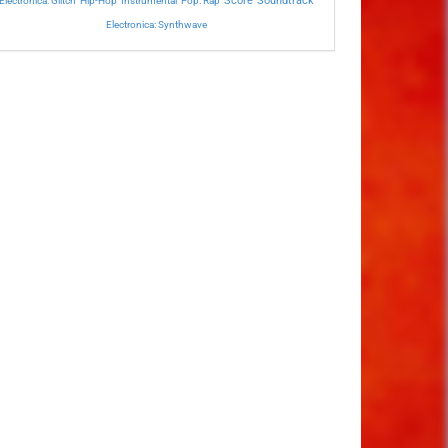
Score
Soundtrack
Electronica: Glitch
Hip-Hop
Instrumental
Pop: Rap
Electronica: Synthwave