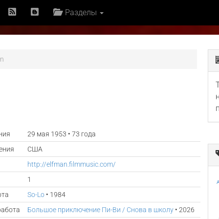
Разделы
an
ния
29 мая 1953 • 73 года
ения
США
http://elfman.filmmusic.com/
1
A
ота
So-Lo
• 1984
работа
Большое приключение Пи-Ви / Снова в школу
• 2026