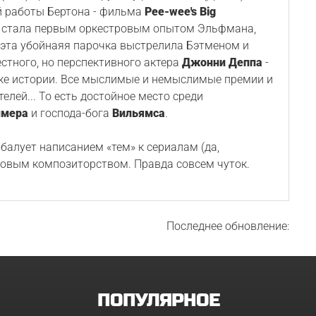
й работы Бертона - фильма
Pee-wee's Big
ота стала первым оркестровым опытом Эльфмана,
и эта убойнаяя парочка выстрелила Бэтменом и
стного, но перспективного актера
Джонни Деппа
-
уже истории. Все мыслимые и немыслимые премии и
лей... То есть достойное место среди
мера
и господа-бога
Вильямса
.
алует написанием «тем» к сериалам (да,
ровым композиторством. Правда совсем чуток.
Последнее обновление:
ПОПУЛЯРНОЕ