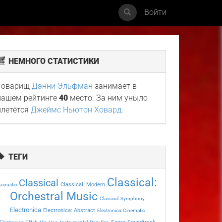
Войти
НЕМНОГО СТАТИСТИКИ
Товарищ
Дэнни Эльфман
занимает в
нашем рейтинге
40
место. За ним уныло
плетётся
Джеймс Ньютон Ховард
.
ТЕГИ
Classical:
Classical
Classical: Modern
coustic
Orchestral Music
Classical: Symphony
Electronica
Electronica: Abstract
Electronica: Cinematic