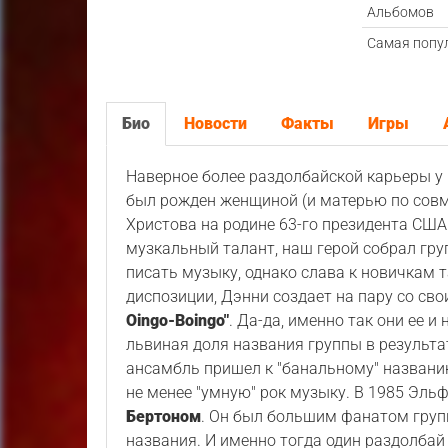
Альбомов
Самая попу
Био
Новости
Факты
Игры
Наверное более раздолбайской карьеры у
был рожден женщиной (и матерью по совме
Христова на родине 63-го президента США.
музкальный талант, наш герой собрал гр
писать музыку, однако слава к новичкам 
диспозиции, Дэнни создает на пару со с
Oingo-Boingo"
. Да-да, именно так они ее 
львиная доля названия группы в результа
ансамбль пришел к "банальному" назван
не менее "умную" рок музыку. В 1985 Эль
Бертоном
. Он был большим фанатом груп
названия. И именно тогда один раздолбай