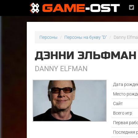
Персоны
Персоны на букву "D"
Danny Elfm
ДЭННИ ЭЛЬФМАН
DANNY ELFMAN
Дата рожде
Место рожд
Сайт
Всего игр
Первая раб
Последняя 