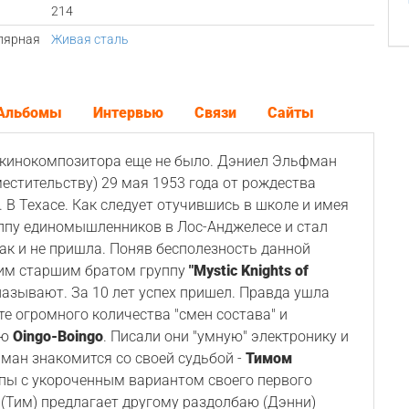
214
лярная
Живая сталь
Альбомы
Интервью
Связи
Сайты
 кинокомпозитора еще не было. Дэниел Эльфман
стительству) 29 мая 1953 года от рождества
 В Техасе. Как следует отучившись в школе и имея
уппу единомышленников в Лос-Анджелесе и стал
так и не пришла. Поняв бесполезность данной
воим старшим братом группу
"Mystic Knights of
и называют. За 10 лет успех пришел. Правда ушла
те огромного количества "смен состава" и
ию
Oingo-Boingo
. Писали они "умную" электронику и
фман знакомится со своей судьбой -
Тимом
пы с укороченным вариантом своего первого
 (Тим) предлагает другому раздолбаю (Дэнни)