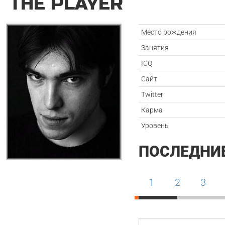
THE PLAYER
Место рождения
Занятия
ICQ
Сайт
Twitter
Карма
Уровень
ПОСЛЕДНИ
1
2
3