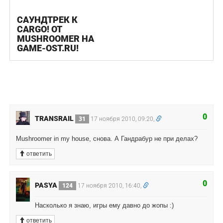
САУНДТРЕК К
CARGO! ОТ
MUSHROOMER НА
GAME-OST.RU!
0
TRANSRAIL
31
17 ноября 2010, 09:20,
Mushroomer in my house, снова. А Гандрабур не при делах?
ответить
0
PASYA
124
17 ноября 2010, 16:40,
Насколько я знаю, игры ему давно до жопы :)
ответить