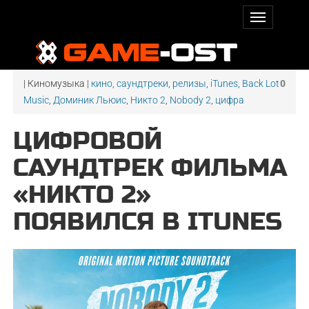
| Киномузыка |
кино
,
саундтреки
,
релизы
,
iTunes
,
Back Lot
0
Music
,
Доминик Льюис
,
Никто 2
,
Nobody 2
,
цифра
ЦИФРОВОЙ
САУНДТРЕК ФИЛЬМА
«НИКТО 2»
ПОЯВИЛСЯ В ITUNES