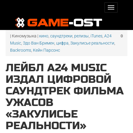
| Киномузыка |
кино
,
саундтреки
,
релизы
,
iTunes
,
A24
0
Music
,
Эдо Ван Бримен
,
цифра
,
Закулисье реальности
,
Backrooms
,
Кейн Парсонс
ЛЕЙБЛ A24 MUSIC
ИЗДАЛ ЦИФРОВОЙ
САУНДТРЕК ФИЛЬМА
УЖАСОВ
«ЗАКУЛИСЬЕ
РЕАЛЬНОСТИ»