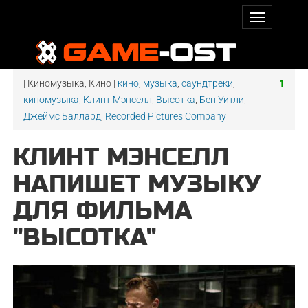
| Киномузыка, Кино |
кино
,
музыка
,
саундтреки
,
1
киномузыка
,
Клинт Мэнселл
,
Высотка
,
Бен Уитли
,
Джеймс Баллард
,
Recorded Pictures Company
КЛИНТ МЭНСЕЛЛ
НАПИШЕТ МУЗЫКУ
ДЛЯ ФИЛЬМА
"ВЫСОТКА"