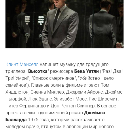
Клинт Мэнселл
напишет музыку для грядущего
триллера "
Высотка
" режиссера
Бена Уитли
("Раз! Два!
Три! Умри!", "Список смертников", "Убийство - дело
семейное"). Главные роли в фильме играют Том
Хиддлстон, Сиенна Миллер, Джереми Айронс, Джеймс
Пьюрфой, Люк Эванс, Элизабет Мосс, Рис Ширсмит,
Питер Фердинандо и Дэн Рентон Скиннер. В основе
проекта лежит одноименный роман
Джеймса
Балларда
1975 года, который рассказывает о
молодом враче, втянутом в зловещий мир нового