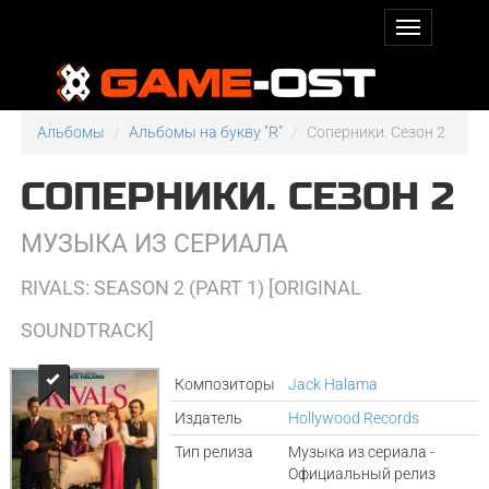
Альбомы
Альбомы на букву "R"
Соперники. Сезон 2
СОПЕРНИКИ. СЕЗОН 2
МУЗЫКА ИЗ СЕРИАЛА
RIVALS: SEASON 2 (PART 1) [ORIGINAL
SOUNDTRACK]
Композиторы
Jack Halama
Издатель
Hollywood Records
Тип релиза
Музыка из сериала -
Официальный релиз