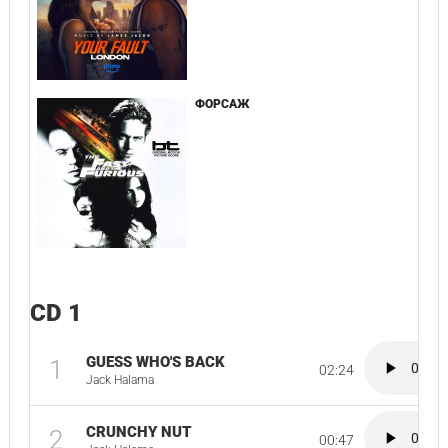
ФОРСАЖ
CD 1
GUESS WHO'S BACK
1
02:24
Jack Halama
CRUNCHY NUT
2
00:47