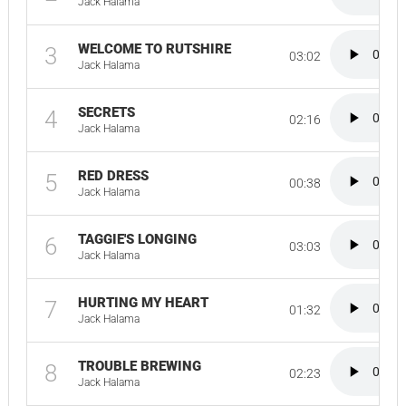
Jack Halama
WELCOME TO RUTSHIRE
3
03:02
Jack Halama
SECRETS
4
02:16
Jack Halama
RED DRESS
5
00:38
Jack Halama
TAGGIE'S LONGING
6
03:03
Jack Halama
HURTING MY HEART
7
01:32
Jack Halama
TROUBLE BREWING
8
02:23
Jack Halama