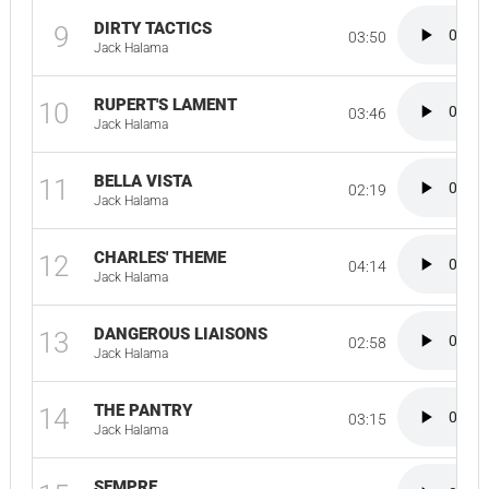
DIRTY TACTICS
9
03:50
Jack Halama
RUPERT'S LAMENT
10
03:46
Jack Halama
BELLA VISTA
11
02:19
Jack Halama
CHARLES' THEME
12
04:14
Jack Halama
DANGEROUS LIAISONS
13
02:58
Jack Halama
THE PANTRY
14
03:15
Jack Halama
SEMPRE