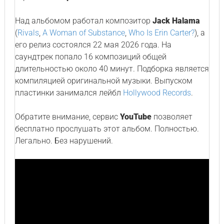
Над альбомом работал композитор
Jack Halama
(
Rivals
,
A Woman of Substance
,
Who Is Erin Carter?
), а
его релиз состоялся 22 мая 2026 года. На
саундтрек попало 16 композиций общей
длительностью около 40 минут. Подборка является
компиляцией оригинальной музыки. Выпуском
пластинки занимался лейбл
Hollywood Records
.
Обратите внимание, сервис
YouTube
позволяет
бесплатно прослушать этот альбом. Полностью.
Легально. Без нарушений.