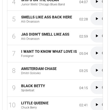
SHIPS ON THE OCEAN
4
04:07
Junior Wells' Chicago Blues Band
SMELLS LIKE ASS BACK HERE
5
02:28
Atli Örvarsson
JAG DIDN'T SMELL LIKE ASS
6
02:59
Atli Örvarsson
I WANT TO KNOW WHAT LOVE IS
7
05:04
Foreigner
AMSTERDAM CHASE
8
03:25
Dmitri Golovko
BLACK BETTY
9
04:15
Spiderbait
LITTLE QUEENIE
10
02:41
Chuck Berry