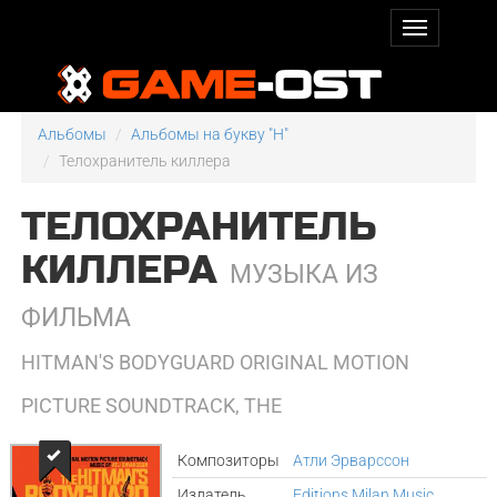
Альбомы
Альбомы на букву "H"
Телохранитель киллера
ТЕЛОХРАНИТЕЛЬ
КИЛЛЕРА
МУЗЫКА ИЗ
ФИЛЬМА
HITMAN'S BODYGUARD ORIGINAL MOTION
PICTURE SOUNDTRACK, THE
Композиторы
Атли Эрварссон
Издатель
Editions Milan Music