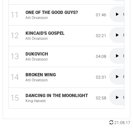
ONE OF THE GOOD GUYS?
11
01:46
Atli Örvarsson
KINCAID'S GOSPEL
12
02:21
Atli Örvarsson
DUKOVICH
13
04:08
Atli Örvarsson
BROKEN WING
14
02:31
Atli Örvarsson
DANCING IN THE MOONLIGHT
15
02:58
King Harvest
21.08.17