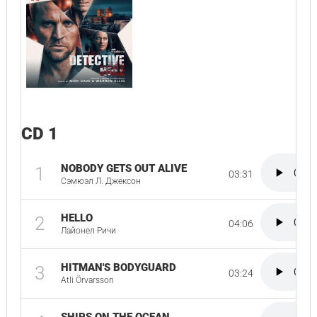
CD 1
NOBODY GETS OUT ALIVE
1
03:31
Сэмюэл Л. Джексон
HELLO
2
04:06
Лайонел Ричи
HITMAN'S BODYGUARD
3
03:24
Atli Örvarsson