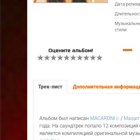
Дата релиз
Длительнос
Музыкальн
стили
—
Оцените альбом!
Трек-лист
Дополнительная информац
Альбом был написан
MACARONI☆
/
Masami
года. На саундтрек попало 12 композиций
является компиляцией оригинальной музы