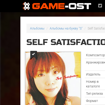
Альбомы
Альбомы на букву "S"
Self Satisf
SELF SATISFACTI
Композито
Аранжиров
Издатель
Номер в
каталоге
Тип релиза
Формат