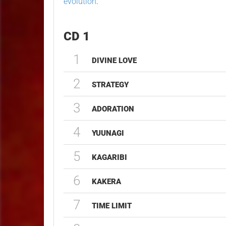
evolution
.
CD 1
1
DIVINE LOVE
2
STRATEGY
3
ADORATION
4
YUUNAGI
5
KAGARIBI
6
KAKERA
7
TIME LIMIT