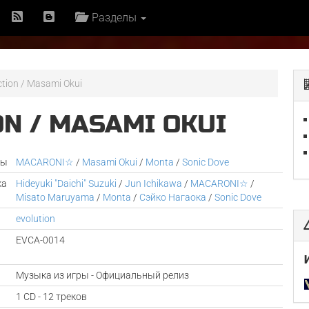
Разделы
action / Masami Okui
ON / MASAMI OKUI
ры
MACARONI☆
/
Masami Okui
/
Monta
/
Sonic Dove
ка
Hideyuki "Daichi" Suzuki
/
Jun Ichikawa
/
MACARONI☆
/
Misato Maruyama
/
Monta
/
Сэйко Нагаока
/
Sonic Dove
evolution
EVCA-0014
Музыка из игры - Официальный релиз
1 CD - 12 треков