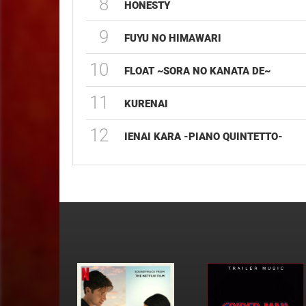
8
HONESTY
9
FUYU NO HIMAWARI
10
FLOAT ~SORA NO KANATA DE~
11
KURENAI
12
IENAI KARA -PIANO QUINTETTO-