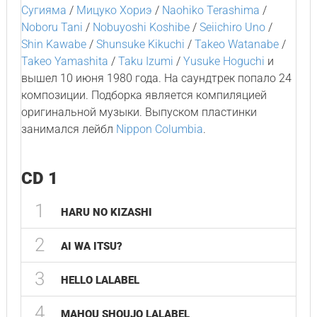
Сугияма
/
Мицуко Хориэ
/
Naohiko Terashima
/
Noboru Tani
/
Nobuyoshi Koshibe
/
Seiichiro Uno
/
Shin Kawabe
/
Shunsuke Kikuchi
/
Takeo Watanabe
/
Takeo Yamashita
/
Taku Izumi
/
Yusuke Hoguchi
и
вышел 10 июня 1980 года. На саундтрек попало 24
композиции. Подборка является компиляцией
оригинальной музыки. Выпуском пластинки
занимался лейбл
Nippon Columbia
.
CD 1
1
HARU NO KIZASHI
2
AI WA ITSU?
3
HELLO LALABEL
4
MAHOU SHOUJO LALABEL