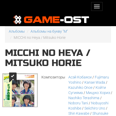
Альбомы
Альбомы на букву "M"
MICCHI no Heya / Mitsuko Horie
MICCHI NO HEYA /
MITSUKO HORIE
Композиторы
Асэй Кобаяси
/
Fujimaru
Yoshino
/
Kanae Wada
/
Kazuhiko Onoe
/
Койти
Сугияма
/
Мицуко Хориэ
/
Naohiko Terashima
/
Noboru Tani
/
Nobuyoshi
Koshibe
/
Seiichiro Uno
/
Shin Kawabe
/
Shunsuke