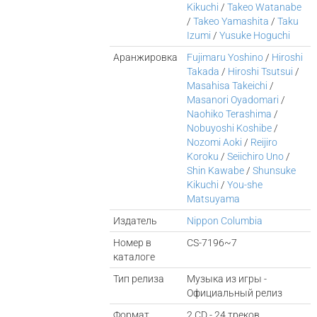
Kikuchi
/
Takeo Watanabe
/
Takeo Yamashita
/
Taku
Izumi
/
Yusuke Hoguchi
Аранжировка
Fujimaru Yoshino
/
Hiroshi
Takada
/
Hiroshi Tsutsui
/
Masahisa Takeichi
/
Masanori Oyadomari
/
Naohiko Terashima
/
Nobuyoshi Koshibe
/
Nozomi Aoki
/
Reijiro
Koroku
/
Seiichiro Uno
/
Shin Kawabe
/
Shunsuke
Kikuchi
/
You-she
Matsuyama
Издатель
Nippon Columbia
Номер в
CS-7196~7
каталоге
Тип релиза
Музыка из игры -
Официальный релиз
Формат
2 CD - 24 треков