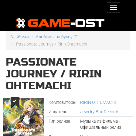
Альбомы
Альбомы на букву "P"
Passionate Journey / Ririn Ohtemachi
PASSIONATE
JOURNEY / RIRIN
OHTEMACHI
Композиторы
RIRIN OHTEMACHI
Издатель
Jewelry Box Records
Тип релиза
Музыка из фильма -
Официальный релиз