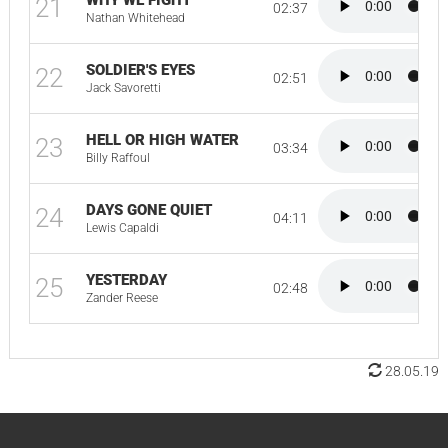
WHY WE FIGHT
21
02:37
Nathan Whitehead
SOLDIER'S EYES
22
02:51
Jack Savoretti
HELL OR HIGH WATER
23
03:34
Billy Raffoul
DAYS GONE QUIET
24
04:11
Lewis Capaldi
YESTERDAY
25
02:48
Zander Reese
28.05.19