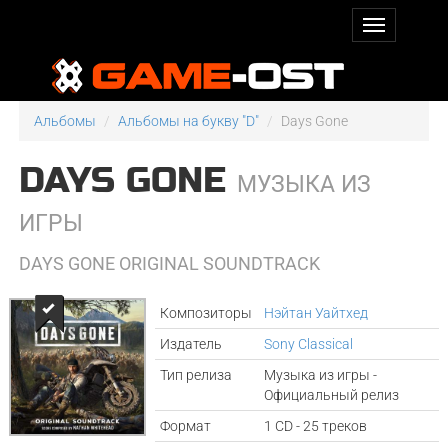
Альбомы
Альбомы на букву "D"
Days Gone
DAYS GONE
МУЗЫКА ИЗ
ИГРЫ
DAYS GONE ORIGINAL SOUNDTRACK
Композиторы
Нэйтан Уайтхед
Издатель
Sony Classical
Тип релиза
Музыка из игры -
Официальный релиз
Формат
1 CD - 25 треков