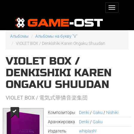
Альбомы
Альбомы на букву "V"
VIOLET BOX / Denkishiki Karen Ongaku Shuudan
VIOLET BOX /
DENKISHIKI KAREN
ONGAKU SHUUDAN
VIOLET BOX / 電気式華憐音楽集団
Композиторы
Denki
/
Gaku
/
Nishiki
Аранжировка
Denki
/
Gaku
Издатель
whiplash!