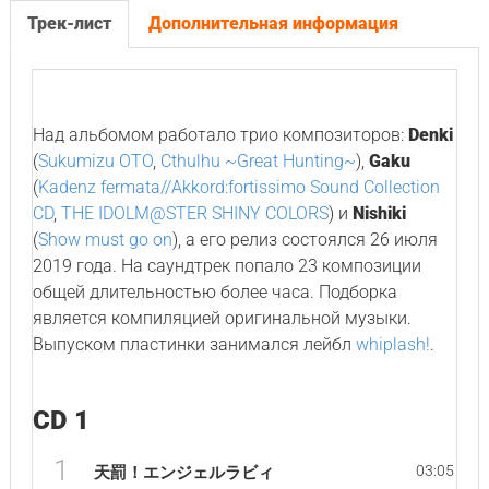
Трек-лист
Дополнительная информация
Над альбомом работало трио композиторов:
Denki
(
Sukumizu OTO
,
Cthulhu ~Great Hunting~
),
Gaku
(
Kadenz fermata//Akkord:fortissimo Sound Collection
CD
,
THE IDOLM@STER SHINY COLORS
) и
Nishiki
(
Show must go on
), а его релиз состоялся 26 июля
2019 года. На саундтрек попало 23 композиции
общей длительностью более часа. Подборка
является компиляцией оригинальной музыки.
Выпуском пластинки занимался лейбл
whiplash!
.
CD 1
1
03:05
天罰！エンジェルラビィ