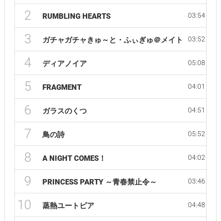
2
03:54
RUMBLING HEARTS
3
03:52
ガチャガチャきゅ～と・ふぃぎゅ＠メイト
4
05:08
ディアノイア
5
04:01
FRAGMENT
6
04:51
ガラスのくつ
7
05:52
鳥の詩
8
04:02
A NIGHT COMES！
9
03:46
PRINCESS PARTY ～青春禁止令～
10
04:48
蒸熱ユートピア