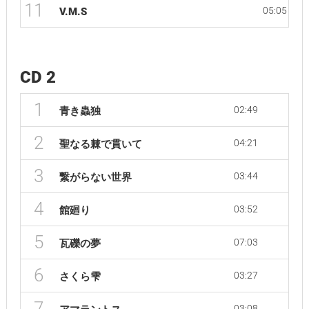
11
05:05
V.M.S
CD 2
1
02:49
青き蟲独
2
04:21
聖なる棘で貫いて
3
03:44
繋がらない世界
4
03:52
館廻り
5
07:03
瓦礫の夢
6
03:27
さくら雫
7
03:08