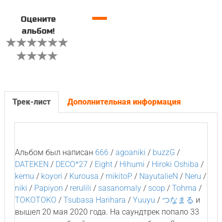
—
Оцените
альбом!
Трек-лист
Дополнительная информация
Альбом был написан
666
/
agoaniki
/
buzzG
/
DATEKEN
/
DECO*27
/
Eight
/
Hihumi
/
Hiroki Oshiba
/
kemu
/
koyori
/
Kurousa
/
mikitoP
/
NayutalieN
/
Neru
/
niki
/
Papiyon
/
rerulili
/
sasanomaly
/
scop
/
Tohma
/
TOKOTOKO
/
Tsubasa Harihara
/
Yuuyu
/
つなまる
и
вышел 20 мая 2020 года. На саундтрек попало 33