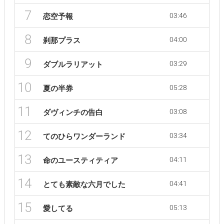
7
03:46
恋空予報
8
04:00
刹那プラス
9
03:29
ダブルラリアット
10
05:28
夏の半券
11
03:08
ダヴィンチの告白
12
03:34
てのひらワンダーランド
13
04:11
命のユースティティア
14
04:41
とても素敵な六月でした
15
05:13
愛してる