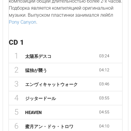
композиции общей длительностью более 2-х часов.
Подборка является компиляцией оригинальной
музыки. Выпуском пластинки занимался лейбл
Pony Canyon
.
CD 1
1
03:24
太陽系デスコ
2
04:12
猛独が襲う
3
03:46
エンヴィキャットウォーク
4
03:55
ジッタードール
5
04:55
HEAVEN
6
04:10
蜜月アン・ドゥ・トロワ