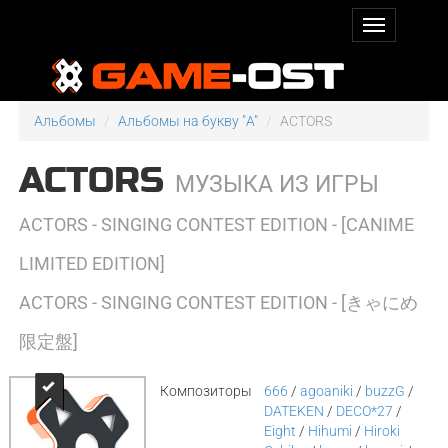
Альбомы
Альбомы на букву "A"
ACTORS
ACTORS
МУЗЫКА ИЗ ИГРЫ
ACTORS - SINGING CONTEST EDITION - [CANIME
LIMITED EDITION]
ACTORS - SINGING CONTEST EDITION - [きゃにめ
限定盤]
Композиторы
666
/
agoaniki
/
buzzG
/
DATEKEN
/
DECO*27
/
Eight
/
Hihumi
/
Hiroki