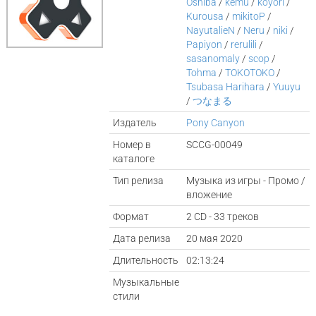
Oshiba
/
kemu
/
koyori
/
Kurousa
/
mikitoP
/
NayutalieN
/
Neru
/
niki
/
Papiyon
/
rerulili
/
sasanomaly
/
scop
/
Tohma
/
TOKOTOKO
/
Tsubasa Harihara
/
Yuuyu
/
つなまる
Издатель
Pony Canyon
Номер в
SCCG-00049
каталоге
Тип релиза
Музыка из игры - Промо /
вложение
Формат
2 CD - 33 треков
Дата релиза
20 мая 2020
Длительность
02:13:24
Музыкальные
стили