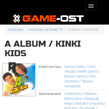
Альбомы
Альбомы на букву "A"
A album / KinKi Kids
A ALBUM / KINKI
KIDS
Композиторы
Хитоси Хаба
/
Ichiro
Terada
/
MARK DAVIS
/
Ryoichi Hattori
/
Shin
Tanimoto
/
Tatsuro
Yamashita
Аранжировка
CHOKKAKU
/
Makoto
Matsushita
/
Masayuki
Iwata
/
Motoki Funayama
/
Nobuhito Tanahashi
/