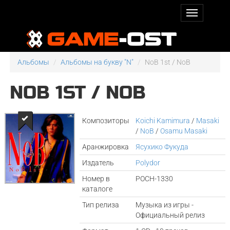
Альбомы
Альбомы на букву "N"
NoB 1st / NoB
NOB 1ST / NOB
Композиторы
Koichi Kamimura
/
Masaki
/
NoB
/
Osamu Masaki
Аранжировка
Ясухико Фукуда
Издатель
Polydor
Номер в
POCH-1330
каталоге
Тип релиза
Музыка из игры -
Официальный релиз