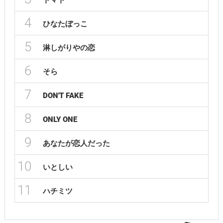
トマト
4
ひなたぼっこ
5
淋しがりやの恋
6
そら
7
DON'T FAKE
8
ONLY ONE
9
あなたが恋人だった
10
いとしい
11
ハチミツ