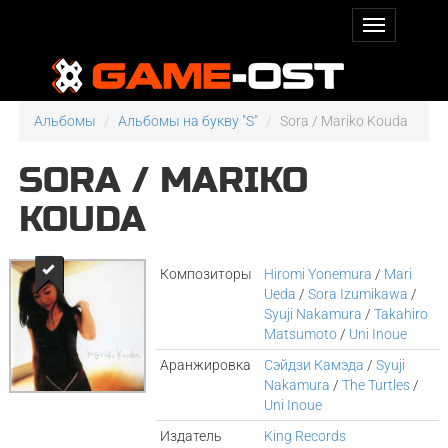
Альбомы
Альбомы на букву "S"
Sora / Mariko Kouda
SORA / MARIKO
KOUDA
Композиторы
Hiromi Yonemura
/
Mari
Ueda
/
Sora Izumikawa
/
Syuji Nakamura
/
Takahiro
Matsumoto
/
Uni Inoue
Аранжировка
Сэйдзи Камэда
/
Syuji
Nakamura
/
The Turtles
/
Uni Inoue
Издатель
King Records