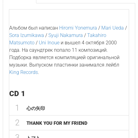
Альбом был написан
Hiromi Yonemura
/
Mari Ueda
/
Sora Izumikawa
/
Syuji Nakamura
/
Takahiro
Matsumoto
/
Uni Inoue
и вышел 4 октября 2000
года. На саундтрек попало 11 композиций.
Подборка является компиляцией оригинальной
музыки. Выпуском пластинки занимался лейбл
King Records
.
CD 1
1
心の矢印
2
THANK YOU FOR MY FRIEND
3