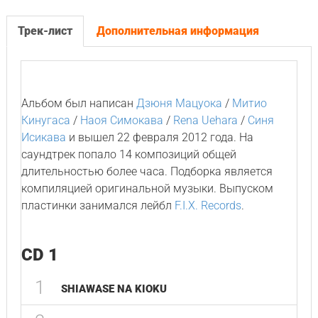
Трек-лист
Дополнительная информация
Альбом был написан
Дзюня Мацуока
/
Митио
Кинугаса
/
Наоя Симокава
/
Rena Uehara
/
Синя
Исикава
и вышел 22 февраля 2012 года. На
саундтрек попало 14 композиций общей
длительностью более часа. Подборка является
компиляцией оригинальной музыки. Выпуском
пластинки занимался лейбл
F.I.X. Records
.
CD 1
1
SHIAWASE NA KIOKU