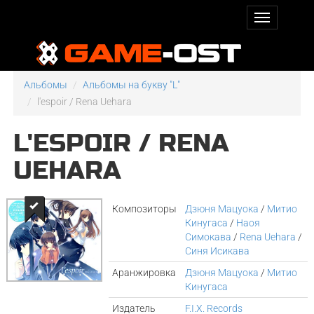
Альбомы
Альбомы на букву "L"
l'espoir / Rena Uehara
L'ESPOIR / RENA
UEHARA
Композиторы
Дзюня Мацуока
/
Митио
Кинугаса
/
Наоя
Симокава
/
Rena Uehara
/
Синя Исикава
Аранжировка
Дзюня Мацуока
/
Митио
Кинугаса
Издатель
F.I.X. Records