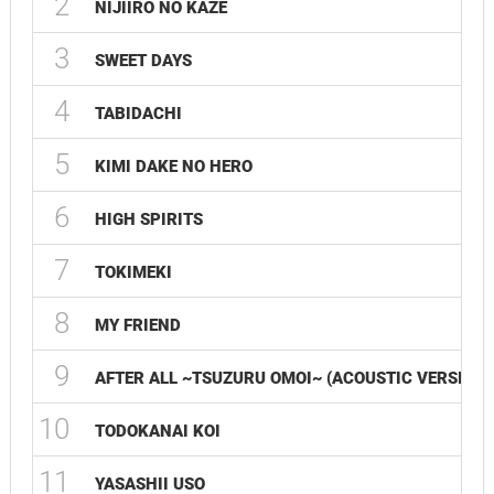
2
NIJIIRO NO KAZE
3
SWEET DAYS
4
TABIDACHI
5
KIMI DAKE NO HERO
6
HIGH SPIRITS
7
TOKIMEKI
8
MY FRIEND
9
AFTER ALL ~TSUZURU OMOI~ (ACOUSTIC VERSION)
10
TODOKANAI KOI
11
YASASHII USO