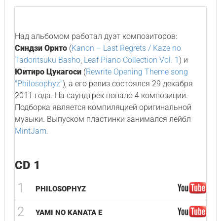
Над альбомом работал дуэт композиторов:
Синдзи Орито
(
Kanon – Last Regrets / Kaze no
Tadoritsuku Basho
,
Leaf Piano Collection Vol. 1
) и
Юитиро Цукагоси
(
Rewrite Opening Theme song
"Philosophyz"
), а его релиз состоялся 29 декабря
2011 года. На саундтрек попало 4 композиции.
Подборка является компиляцией оригинальной
музыки. Выпуском пластинки занимался лейбл
MintJam
.
CD 1
1
PHILOSOPHYZ
2
YAMI NO KANATA E