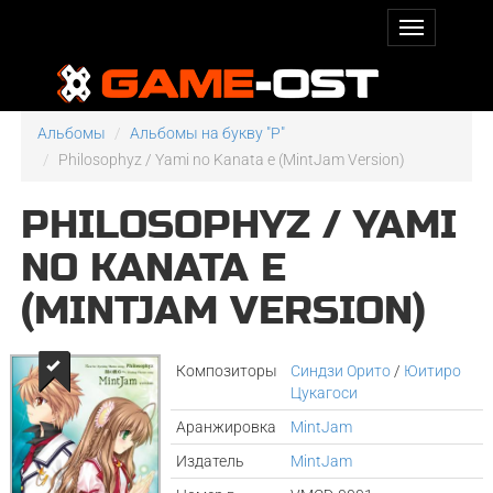
Альбомы
Альбомы на букву "P"
Philosophyz / Yami no Kanata e (MintJam Version)
PHILOSOPHYZ / YAMI
NO KANATA E
(MINTJAM VERSION)
Композиторы
Синдзи Орито
/
Юитиро
Цукагоси
Аранжировка
MintJam
Издатель
MintJam