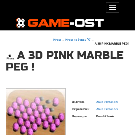
Игры
→
Игры на букву "A"
→
A 3D PINK MARBLE PEG !
A 3D PINK MARBLE
PEG !
Издатель
Alain Fernandes
Разработчик
Alain Fernandes
Поджанры
Board/Classic