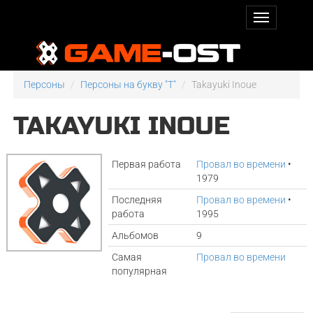
Персоны
Персоны на букву "T"
Takayuki Inoue
TAKAYUKI INOUE
Первая работа
Провал во времени
•
1979
Последняя
Провал во времени
•
работа
1995
Альбомов
9
Самая
Провал во времени
популярная