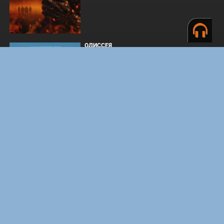
ОДИССЕЯ
WHAT'S A HERO"SUPER SPACE SHERIFF
GAVAN INFINITY"KARAOKE ORIGINALLY
PERFORMED BY :MAY'N - SINGLE
BOARD WALK LOVE STORIES