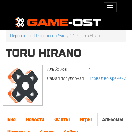
Персоны
Персоны на букву "T"
Toru Hirano
TORU HIRANO
Альбомов
4
Самая популярная
Провал во времени
Био
Новости
Факты
Игры
Альбомы