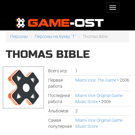
Персоны
Персоны на букву "T"
Thomas Bible
THOMAS BIBLE
Всего игр
1
Первая
Miami Vice: The Game
• 2006
работа
Последняя
Miami Vice Original Game
работа
Music Score
• 2006
Альбомов
2
Самая
Miami Vice Original Game
популярная
Music Score