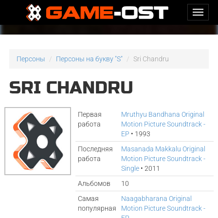
Персоны
Персоны на букву "S"
Sri Chandru
SRI CHANDRU
Первая
Mruthyu Bandhana Original
работа
Motion Picture Soundtrack -
EP
• 1993
Последняя
Masanada Makkalu Original
работа
Motion Picture Soundtrack -
Single
• 2011
Альбомов
10
Самая
Naagabharana Original
популярная
Motion Picture Soundtrack -